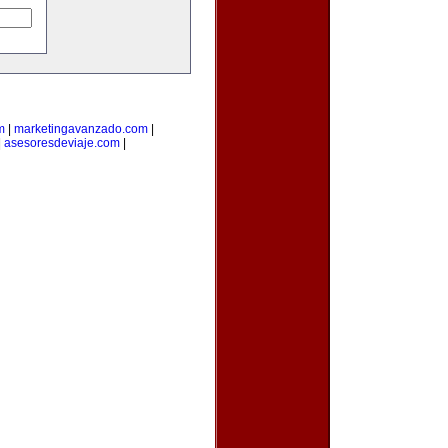
m
|
marketingavanzado.com
|
|
asesoresdeviaje.com
|