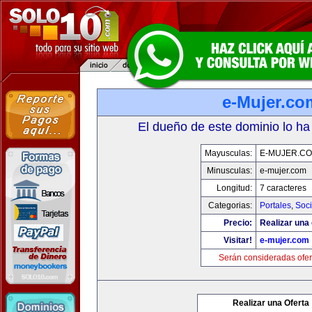
e-Mujer.co
El dueño de este dominio lo ha
Mayusculas:
E-MUJER.C
Minusculas:
e-mujer.com
Longitud:
7 caracteres
Categorias:
Portales
,
Soc
Precio:
Realizar una 
Visitar!
e-mujer.com
Serán consideradas ofer
Realizar una Oferta