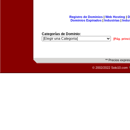
Registro de Dominios
|
Web Hosting
|
D
Dominios Expirados
|
Industrias
|
Indu
Categorías de Dominio:
[Pág. princi
** Precios expre
© 2002/2022 Solo10.com