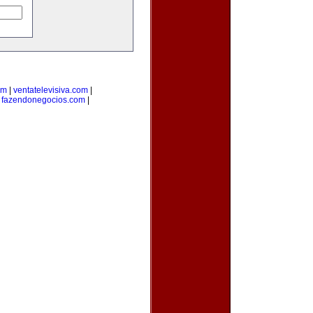
om
|
ventatelevisiva.com
|
|
fazendonegocios.com
|