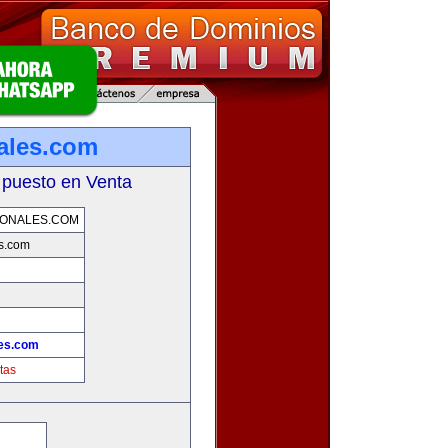
nales.com
 puesto en Venta
IONALES.COM
es.com
les.com
tas